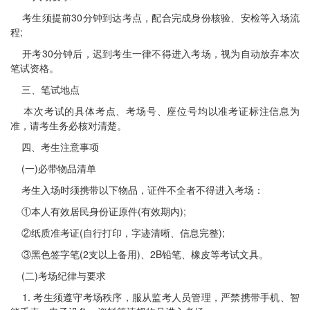
考生须提前30分钟到达考点，配合完成身份核验、安检等入场流
程;
开考30分钟后，迟到考生一律不得进入考场，视为自动放弃本次
笔试资格。
三、笔试地点
本次考试的具体考点、考场号、座位号均以准考证标注信息为
准，请考生务必核对清楚。
四、考生注意事项
(一)必带物品清单
考生入场时须携带以下物品，证件不全者不得进入考场：
①本人有效居民身份证原件(有效期内);
②纸质准考证(自行打印，字迹清晰、信息完整);
③黑色签字笔(2支以上备用)、2B铅笔、橡皮等考试文具。
(二)考场纪律与要求
1. 考生须遵守考场秩序，服从监考人员管理，严禁携带手机、智