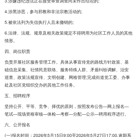
3.涉嫌违纪违法正在接受审查调查尚未作出结论的;
4.涉黑涉恶，参与邪教和非法宗教活动的;
5.被依法列为失信执行人且未撤销的;
6.法律、法规、规章及相关政策规定不得聘用为社区工作人员的其他
情形。
四、岗位职责
负责开展社区服务管理工作。具体从事宣传党的路线方针政策、基
础信息采集、社情民意联络、服务特殊人群、矛盾纠纷调解、治安
巡查、政策法规宣传、文明创建、网格管理;完成街道党工委、办事
处及社区党组织交办的其他工作任务。
五、招聘程序
坚持公开、平等、竞争、择优的原则，按照发布公告—网上报名—
笔试—现场资格审核—体检—考察—分配—公示—聘用程序进行。
六、公开报名
(一)报名时间：2026年5月15日9:00至2026年5月27日17:00.逾期系