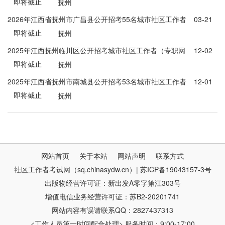
即将截止
职网格员)公告
抚州
2026年江西省抚州市广昌县公开招考55名城市社区工作者
03-21
即将截止
（专职网格员）、机关事业单位编外工作人员及县属国有
抚州
企业工作人员公告
2025年江西抚州临川区公开招考城市社区工作者（专职网
12-02
即将截止
格员）106人公告
抚州
2025年江西省抚州市南城县公开招考53名城市社区工作者
12-01
即将截止
(专职网格员)公告
抚州
网站首页
关于本站
网站声明
联系方式
社区工作者考试网（sq.chinasydw.cn）| 苏ICP备19043157-3号
出版物经营许可证：新出发A零字第江303号
增值电信业务经营许可证：苏B2-20201741
网站内容有误请联系QQ：2827437313
<工作人员第一时间配合处理> 服务时间：9:00-17:00