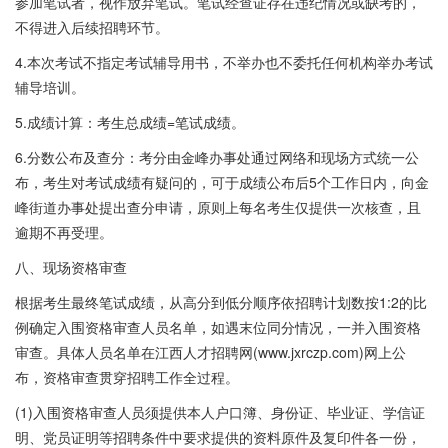
参加笔试者，视作放弃笔试。笔试经查证存在违纪情况或缺考的，
不得进入后续招聘环节。
4.本次考试不指定考试辅导用书，不举办也不委托任何机构举办考试
辅导培训。
5.成绩计算：考生总成绩=笔试成绩。
6.分数公布及查分：考分由金峰办事处通过网络和现场方式统一公
布，考生对考试成绩有疑问的，可于成绩公布后5个工作日内，向金
峰街道办事处提出查分申请，原则上每名考生仅提供一次核查，且
逾期不再受理。
八、现场资格审查
根据考生最终笔试成绩，从高分到低分顺序依招聘计划数按1:2的比
例确定入围资格审查人员名单，如遇末位同分情况，一并入围资格
审查。具体人员名单在江西人才招聘网(www.jxrczp.com)网上公
布，资格审查贯穿招聘工作全过程。
(1)入围资格审查人员须提供本人户口簿、身份证、毕业证、学信证
明、党员证明等招聘条件中要求提供的资料原件及复印件各一份，