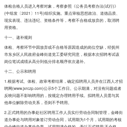
体检合格人员进入考察对象，考察参照《公务员考察办法(试行)》
(中组发〔2021〕11号)组织实施。重点审核思想政治、道德品质、
现实表现、违法违纪、资格条件等，考察不合格或放弃的，取消聘
用资格。
十一、递补规则
体检、考察环节中因放弃或不合格等原因造成的岗位空缺，经抚州
市东乡区人民政府金峰街道党工委研究同意，根据本次招聘考试该
岗位笔试成绩从高分到低分排名顺序依次递补。
十二、公示和聘用
1.根据考试、体检、政审考察结果，确定拟聘用人员并在江西人才招
聘网(www.jxrczp.com)公示5个工作日。公示期满，对没有问题或者
反映问题不影响聘用的，按规定办理聘用手续。拟聘用人员需与其
他单位解除劳动关系，否则不予聘用。
2.正式聘用的办事处社区聘用工作人员实行劳动合同制管理，金峰街
道办事处与聘用对象签订劳动合同，试用期为1个月，试用期的考核
由金峰街道办事处负责，试用期满合格的，予以正式聘用;不合格