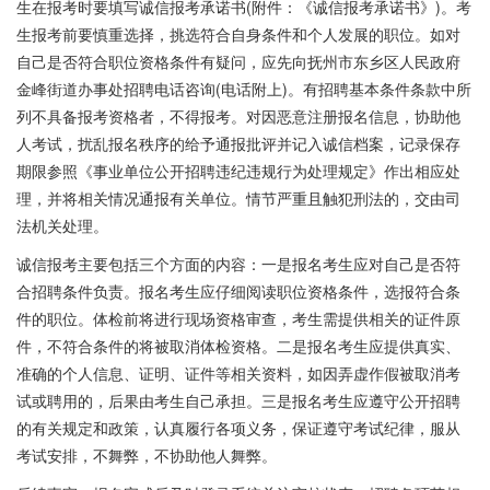
生在报考时要填写诚信报考承诺书(附件：《诚信报考承诺书》)。考
生报考前要慎重选择，挑选符合自身条件和个人发展的职位。如对
自己是否符合职位资格条件有疑问，应先向抚州市东乡区人民政府
金峰街道办事处招聘电话咨询(电话附上)。有招聘基本条件条款中所
列不具备报考资格者，不得报考。对因恶意注册报名信息，协助他
人考试，扰乱报名秩序的给予通报批评并记入诚信档案，记录保存
期限参照《事业单位公开招聘违纪违规行为处理规定》作出相应处
理，并将相关情况通报有关单位。情节严重且触犯刑法的，交由司
法机关处理。
诚信报考主要包括三个方面的内容：一是报名考生应对自己是否符
合招聘条件负责。报名考生应仔细阅读职位资格条件，选报符合条
件的职位。体检前将进行现场资格审查，考生需提供相关的证件原
件，不符合条件的将被取消体检资格。二是报名考生应提供真实、
准确的个人信息、证明、证件等相关资料，如因弄虚作假被取消考
试或聘用的，后果由考生自己承担。三是报名考生应遵守公开招聘
的有关规定和政策，认真履行各项义务，保证遵守考试纪律，服从
考试安排，不舞弊，不协助他人舞弊。