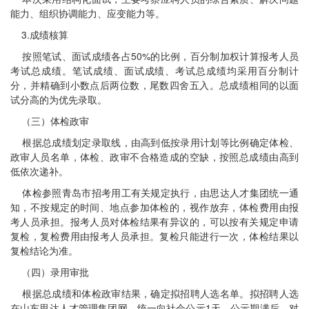
能力、组织协调能力、应变能力等。
3.成绩核算
按照笔试、面试成绩各占50%的比例，百分制加权计算报考人员
考试总成绩。笔试成绩、面试成绩、考试总成绩均采用百分制计
分，并精确到小数点后两位数，尾数四舍五入。总成绩相同的以面
试分高的为优先录取。
（三）体检政审
根据总成绩划定录取线，由高到低按录用计划等比例确定体检、
政审人员名单，体检、政审不合格造成的空缺，按照总成绩由高到
低依次递补。
体检参照青岛市招考用工有关规定执行，由思达人才集团统一通
知，不按规定的时间、地点参加体检的，视作放弃，体检费用由报
考人员承担。报考人员对体检结果有异议的，可以按有关规定申请
复检，复检费用由报考人员承担。复检只能进行一次，体检结果以
复检结论为准。
（四）录用审批
根据总成绩和体检政审结果，确定拟招聘人选名单。拟招聘人选
在山东思达人才管理集团网，统一向社会公示1天，公示期满后，对