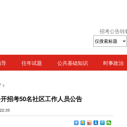
招考公告转
指导
往年试题
公共基础知识
时事政治
宁
>
公开招考50名社区工作人员公告
2:35