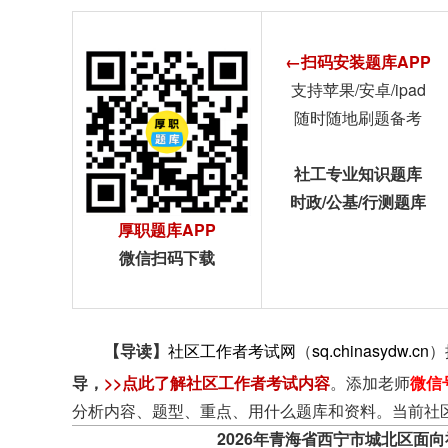
←扫码安装题库APP
支持苹果/安卓/ipad
随时随地刷题备考
社工专业知识题库
时政/公基/行测题库
厚职题库APP
微信扫码下载
【导读】
社区工作者考试网
（
sq.chinasydw.cn
）
导
，
>>点此了解社区工作者考试内容
。添加老师
微信
分析内容、题型、重点、用什么题库和资料。当前社
2026年青海省西宁市城北区面