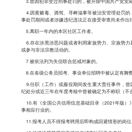
3.曾因犯罪受过刑事处罚的，被开除中国共产党党
4.因黄赌毒、酒驾、寻衅滋事等被治安管理处罚的
事处罚期间或者涉嫌违纪违法正在接受审查尚未作出
5.离职一年内的本区社区工作者。
6.存在涉黑涉恶问题或者利用家族势力、宗族势力
或参与非法宗教活动的。
7.被依法列为失信联合惩戒对象的。
8.在各级公务员招考、事业单位招聘中被认定有舞
9.任职（工作）或服役期间发生重大责任事件，曾
纪处分或近三年在年度考核中曾被确定为不称职（不
10.有《全国公共信用信息基础目录（2021年版）
事相应行业的。
11.报考人员不得报考聘用后即构成回避情形的岗位