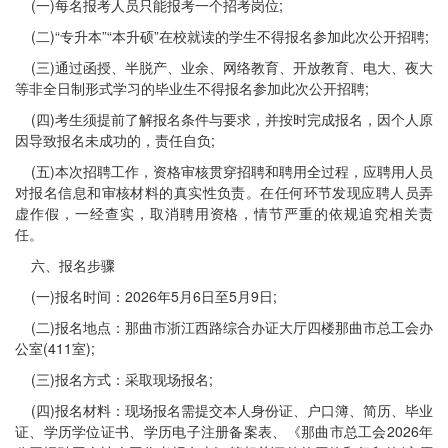
(一)每名报考人员只能报考一个招考岗位;
(二)“专升本”“本升硕”在校就读的学生不得报名参加此次公开招聘;
(三)通过函授、半脱产、业余、网络教育、开放教育、电大、夜大
等非全日制形式学习的毕业生不得报名参加此次公开招聘;
(四)考生须提前了解报名条件与要求，并按时完成报名，因个人原
因导致报名未成功的，责任自负;
(五)本次招聘工作，资格审核贯穿招聘和聘用全过程，应聘用人员
对报名信息和审核材料的真实性负责。在任何环节发现应聘人员弄
虚作假，一经查实，取消聘用资格，情节严重的依规追究相关责
任。
六、报名步骤
(一)报名时间：2026年5月6日至5月9日;
(二)报名地点：那曲市浙江西路综合办证大厅四楼那曲市总工会办
公室(411室);
(三)报名方式：采取现场报名;
(四)报名材料：现场报名需提交本人身份证、户口簿、简历、毕业
证、学历学位证书、学历电子注册备案表、《那曲市总工会2026年