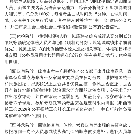
根据笔试成绩，从高分到低分，原则上按1:3的比例确定参加面试
人员。面试主要内容为语言表达能力、综合分析能力和组织协调能
力测试等，总分为100分，每名考生面试时间为15分钟。面试时间、
地点及有关要求另行通知，考生需及时关注“那曲工会”微信公众号
和“那曲市总工会工会社会工作者招聘微信群”公布的公告信息。
(三)体检阶段：根据拟招聘人数，以应聘者综合成绩从高分到低分
依次等额确定体检人员名单(如出现相同分数，以笔试成绩排名前者
优先)，原则上按1:3的比例确定体检人选及相关事项。体检项目和标
准参照《公务员录用体检通用标准(试行)》等有关规定执行，体检费
用自理。
(四)政审阶段：政审由考生户籍所在地公安部门出具政审意见，政
审单位应重点考察考生及家庭主要成员在反对分裂、维护祖国统一
和民族团结，思想状况上是否具备优良品德，作风是否正派，是否
具有较好地组织纪律性和法治观念等方面的政治表现，实事求是地
作出考察结论，并在政审表上签署意见、加盖公章。考察政审不合
格者不予录用。参加考察政审的考生需在规定时限内填报《那曲市
总工会2026年公开招聘工会社会工作者政审表》，并自行前往负责
考察政审的单位(部门)。
(五)补录阶段：因资格复审、体检、考察政审等出现的名额空缺，
按报考同一岗位人员总成绩从高到低的顺序依次递补，递补人员单