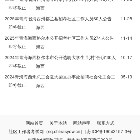
即将截止
告
海西
2025年青海省海西州都兰县招考社区工作人员60人公告
11-25
即将截止
海西
2025年青海海西格尔木公开招考社区工作人员274人公告
11-14
即将截止
海西
2024年青海海西格尔木市公开选聘大学生 到村“任职”30人
10-17
即将截止
公告
海西
2024青海海西州总工会驻大柴旦办事处招聘社会化工会工
05-19
即将截止
作者1人公告
海西
网站首页
关于本站
网站声明
联系方式
社区工作者考试网（sq.chinasydw.cn）| 苏ICP备19043157-3号
出版物经营许可证：新出发A零字第江303号