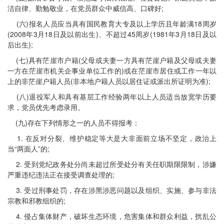
洁自律、勤勉敬业，在党员群众中威信高、口碑好;
(六)报名人员应当具有国民教育大专及以上学历且年龄满18周岁
(2008年3月18日及以前出生)、不超过45周岁(1981年3月18日及以
后出生);
(七)具有茫崖市户籍(父母或夫妻一方具有茫崖户籍及父母或夫妻
一方在茫崖市机关企事业单位工作的)或在茫崖市居住或工作一年以
上的非茫崖户籍人员(非本地户籍人员以居住证或派出所证明为准);
(八)退役军人和具有基层工作经验两年以上人员适当放宽学历要
求，党员优先考虑录用。
(九)存在下列情形之一的人员不得报考：
1. 在反对分裂、维护稳定等大是大非面前立场不坚定，政治上
当“两面人”的;
2. 受到党纪政务处分尚未超过所受处分有关任职期限限制，涉嫌
严重违纪违法正在接受调查处理的;
3. 受过刑事处罚，存在涉黑涉恶问题以及组织、实施、参与非法
宗教和邪教组织的;
4. 侵占集体财产，破坏生态环境，危害集体和群众利益，扰乱公