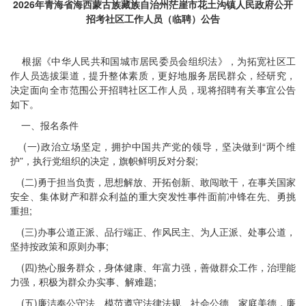
2026年青海省海西蒙古族藏族自治州茫崖市花土沟镇人民政府公开
招考社区工作人员（临聘）公告
根据《中华人民共和国城市居民委员会组织法》，为拓宽社区工
作人员选拔渠道，提升整体素质，更好地服务居民群众，经研究，
决定面向全市范围公开招聘社区工作人员，现将招聘有关事宜公告
如下。
一、报名条件
(一)政治立场坚定，拥护中国共产党的领导，坚决做到“两个维
护”，执行党组织的决定，旗帜鲜明反对分裂;
(二)勇于担当负责，思想解放、开拓创新、敢闯敢干，在事关国家
安全、集体财产和群众利益的重大突发性事件面前冲锋在先、勇挑
重担;
(三)办事公道正派、品行端正、作风民主、为人正派、处事公道，
坚持按政策和原则办事;
(四)热心服务群众，身体健康、年富力强，善做群众工作，治理能
力强，积极为群众办实事、解难题;
(五)廉洁奉公守法、模范遵守法律法规、社会公德、家庭美德，廉