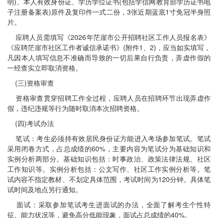
明)、本人有效身份证、学历学位证书(包括学信网教育部学历证书电
子注册备案表)原件及复印件一式二份，3张近期蓝底1寸免冠半身照
片。
应聘人员需填写《2026年茫崖市公开招聘社区工作人员报名表》
《应聘茫崖市社区工作者诚信承诺书》(附件1、2)，应当如实填写，
凡因本人填写信息不准确而导致的一切后果自行负责，弄虚作假的
一经查实立即取消资格。
(三)资格审查
资格审查贯穿招聘工作全过程，应聘人员在招聘环节出现弄虚作
假，违纪违规等行为随时取消本次招聘资格。
(四)考试办法
笔试：考生必须持有效居民身份证方能进入考场参加笔试。笔试
采用闭卷方式，占总成绩的60%，主要内容为笔试分为基础知识和
实例分析两部分。基础知识包括：时事政治、政策法律法规、社区
工作知识等。实例分析包括：公文写作、社区工作实例分析等。笔
试内容不指定教材、不划定具体范围，考试时间为120分钟。具体笔
试时间及地点另行通知。
面试：采取参加笔试考生进面试的办法，全面了解考生个性特
征、能力状况等，避免高分低能现象，面试占总成绩的40%。