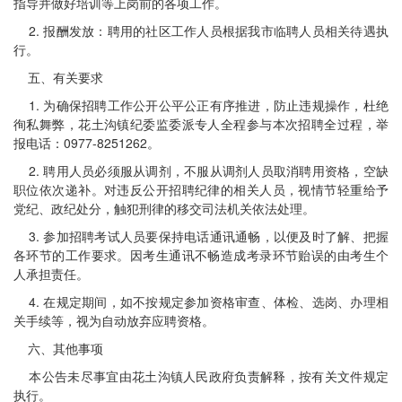
指导并做好培训等上岗前的各项工作。
2. 报酬发放：聘用的社区工作人员根据我市临聘人员相关待遇执
行。
五、有关要求
1. 为确保招聘工作公开公平公正有序推进，防止违规操作，杜绝
徇私舞弊，花土沟镇纪委监委派专人全程参与本次招聘全过程，举
报电话：0977-8251262。
2. 聘用人员必须服从调剂，不服从调剂人员取消聘用资格，空缺
职位依次递补。对违反公开招聘纪律的相关人员，视情节轻重给予
党纪、政纪处分，触犯刑律的移交司法机关依法处理。
3. 参加招聘考试人员要保持电话通讯通畅，以便及时了解、把握
各环节的工作要求。因考生通讯不畅造成考录环节贻误的由考生个
人承担责任。
4. 在规定期间，如不按规定参加资格审查、体检、选岗、办理相
关手续等，视为自动放弃应聘资格。
六、其他事项
本公告未尽事宜由花土沟镇人民政府负责解释，按有关文件规定
执行。