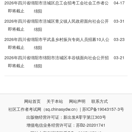
2026年四川省绵阳市涪城区总工会招考工会社会工作者公
04-17
即将截止
告
绵阳
2026年四川省绵阳市涪城区青义镇人民政府面向社会公开
03-31
即将截止
招考专职网格员公告
绵阳
2026年四川省绵阳市平武县乡村振兴专岗人员招募10人公
03-23
即将截止
告
绵阳
2026年四川省绵阳市绵阳市涪城区丰谷镇面向社会公开招
03-21
即将截止
考社区专职网格员公告
绵阳
网站首页
关于本站
网站声明
联系方式
社区工作者考试网（sq.chinasydw.cn）| 苏ICP备19043157-3号
出版物经营许可证：新出发A零字第江303号
增值电信业务经营许可证：苏B2-20201741