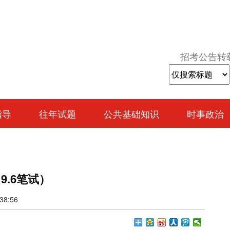
招考公告转
指导
往年试题
公共基础知识
时事政治
9.6笔试）
8:56