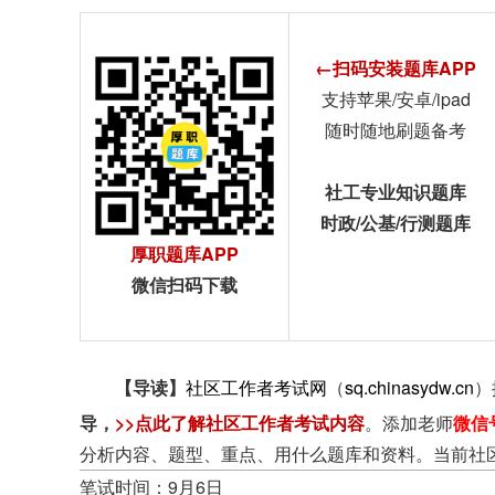
←扫码安装题库APP
支持苹果/安卓/ipad
随时随地刷题备考
社工专业知识题库
时政/公基/行测题库
厚职题库APP
微信扫码下载
【导读】
社区工作者考试网
（
sq.chinasydw.cn
）
导
，
>>点此了解社区工作者考试内容
。添加老师
微信
分析内容、题型、重点、用什么题库和资料。当前社
笔试时间：9月6日