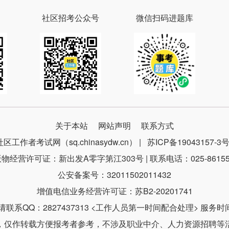
社区招考公众号
微信扫码进题库
关于本站
网站声明
联系方式
社区工作者考试网（sq.chinasydw.cn） |
苏ICP备19043157-3
物经营许可证：新出发A零字第江303号 | 联系电话：025-86155
公安备案号：32011502011432
增值电信业务经营许可证：苏B2-20201741
系QQ：2827437313 <工作人员第一时间配合处理> 服务时间：9
，仅作转载方便报考者参考，不涉及职业中介、人力资源招聘等