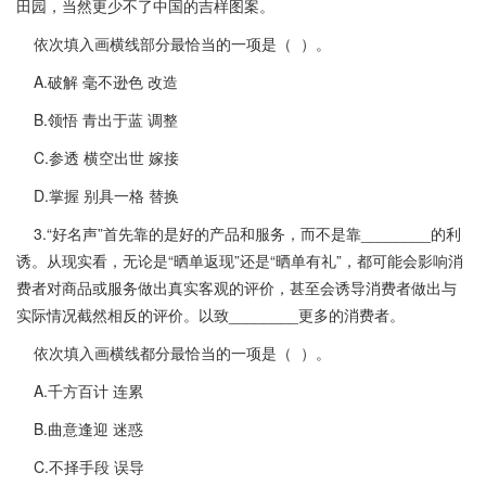
田园，当然更少不了中国的吉样图案。
依次填入画横线部分最恰当的一项是（ ）。
A.破解 毫不逊色 改造
B.领悟 青出于蓝 调整
C.参透 横空出世 嫁接
D.掌握 别具一格 替换
3.“好名声”首先靠的是好的产品和服务，而不是靠________的利
诱。从现实看，无论是“晒单返现”还是“晒单有礼”，都可能会影响消
费者对商品或服务做出真实客观的评价，甚至会诱导消费者做出与
实际情况截然相反的评价。以致________更多的消费者。
依次填入画横线都分最恰当的一项是（ ）。
A.千方百计 连累
B.曲意逢迎 迷惑
C.不择手段 误导