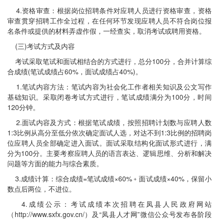
4.资格审查：根据岗位招聘条件对应聘人员进行资格审查，资格
审查贯穿招聘工作全过程，在任何环节发现应聘人员不符合岗位报
名条件或提供的材料弄虚作假，一经查实，取消考试或聘用资格。
(三)考试方式及内容
考试采取笔试和面试相结合的方式进行，总分100分，合并计算综
合成绩(笔试成绩占60%，面试成绩占40%)。
1.笔试内容方法：笔试内容为社会化工作者相关知识及公文写作
基础知识。采取闭卷考试方式进行，笔试成绩满分为100分，时间
120分钟。
2.面试内容及方式：根据笔试成绩，按照招聘计划数与应聘人数
1:3比例从高分至低分依次确定面试人选，对达不到1:3比例的招聘岗
位应聘人员全部确定进入面试。面试采取结构化面试形式进行，满
分为100分。主要考察应聘人员的语言表达、逻辑思维、分析和解决
问题等方面的能力与综合素质。
3.成绩计算：综合成绩=笔试成绩×60%﹢面试成绩×40%，保留小
数点后两位，不进位。
4.成绩公示：考试成绩本次招聘在凤县人民政府网站
（http://www.sxfx.gov.cn/）及“凤县人才网”微信公众号发布各阶段