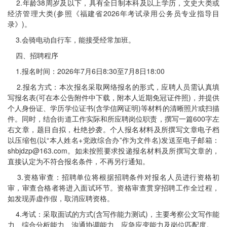
2.年龄38周岁及以下，具有全日制本科及以上学历，文史大类或
经济管理大类(参照《福建省2026年考试录用公务员专业指导目
录》)。
3.会骑电动自行车，能接受经常加班。
四、招聘程序
1.报名时间：2026年7月6日8:30至7月8日18:00
2.报名方式：本次报名采取网络报名的形式，应聘人员需认真填
写报名表(可在本公告附件中下载，附本人近期免冠证件照)，并提供
个人身份证、学历学位证书(含学信网证明)等材料的清晰照片或扫描
件。同时，结合街道工作实际和所应聘岗位职责，撰写一篇600字左
右文章，题目自拟，杜绝抄袭。个人报名材料及所撰写文章电子档
以压缩包(以“本人姓名+党政综合办”作为文件名)发送至电子邮箱：
shbjdzp@163.com。如未按照要求投递报名材料及所撰写文章的，
直接认定为不符合报名条件，不再另行通知。
3.资格审查：招聘单位将根据招聘条件对报名人员进行资格初
审，审查合格者将进入面试环节。资格审查贯穿招聘工作全过程，
如发现弄虚作假，取消应聘资格。
4.考试：采取面试的方式(含写作能力测试)，主要考察公文写作能
力、综合分析能力、沟通协调能力、应急应变能力及岗位匹配度。