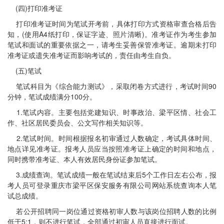
(四)打印准考证
打印准考证时间为笔试开考前，具体打印方式资格审查合格后告
知，(使用A4纸打印，保证字迹、照片清晰)。准考证作为考生参加
笔试和面试的重要依据之一，请考生妥善保管准考证。逾期未打印
准考证或遗失准考证而影响考试的，责任由考生自负。
(五)笔试
笔试科目为《综合能力测试》，采取闭卷方式进行，考试时间90
分钟，笔试成绩满分100分。
1.笔试内容。主要包括党建知识、时事政治、梁平区情、社会工
作、社区居民委员会、公文写作相关知识等。
2.笔试时间。时间根据报名初审通过人数确定，考试具体时间、
地点详见准考证。报考人员应当按照准考证上确定的时间和地点，
同时携带准考证、本人有效居民身份证参加笔试。
3.成绩查询。笔试成绩一般在笔试结束后5个工作日左右公布，报
考人员可登录重庆市梁平区保安服务有限公司网站系统查询本人笔
试总成绩。
若公开招聘同一岗位通过资格初审人数与该岗位招聘人数的比例
低于5:1，则不进行笔试，全部通过初审人员直接进行面试。