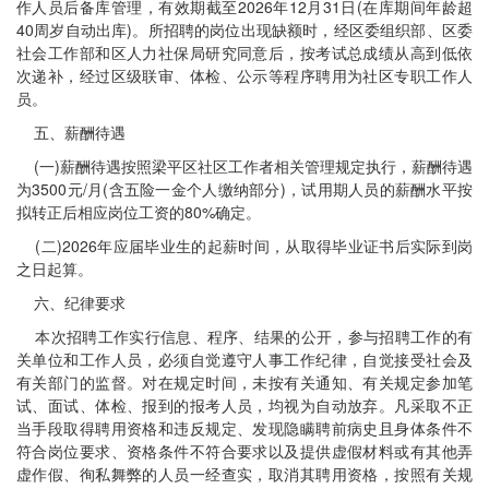
作人员后备库管理，有效期截至2026年12月31日(在库期间年龄超
40周岁自动出库)。所招聘的岗位出现缺额时，经区委组织部、区委
社会工作部和区人力社保局研究同意后，按考试总成绩从高到低依
次递补，经过区级联审、体检、公示等程序聘用为社区专职工作人
员。
五、薪酬待遇
(一)薪酬待遇按照梁平区社区工作者相关管理规定执行，薪酬待遇
为3500元/月(含五险一金个人缴纳部分)，试用期人员的薪酬水平按
拟转正后相应岗位工资的80%确定。
(二)2026年应届毕业生的起薪时间，从取得毕业证书后实际到岗
之日起算。
六、纪律要求
本次招聘工作实行信息、程序、结果的公开，参与招聘工作的有
关单位和工作人员，必须自觉遵守人事工作纪律，自觉接受社会及
有关部门的监督。对在规定时间，未按有关通知、有关规定参加笔
试、面试、体检、报到的报考人员，均视为自动放弃。凡采取不正
当手段取得聘用资格和违反规定、发现隐瞒聘前病史且身体条件不
符合岗位要求、资格条件不符合要求以及提供虚假材料或有其他弄
虚作假、徇私舞弊的人员一经查实，取消其聘用资格，按照有关规