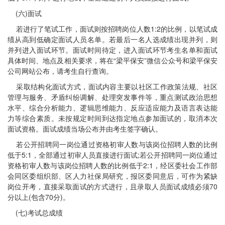
(六)面试
若进行了笔试工作，面试则按招聘岗位人数1:2的比例，以笔试成
绩从高到低确定面试人员名单。若最后一名人选成绩出现并列，则
并列进入面试环节。面试时间待定，进入面试环节考生名单和面试
具体时间、地点及相关要求，将在“梁平保安”微信公众号和梁平保安
公司网站公布，请考生自行查询。
采取结构化面试方式，面试内容主要以社区工作政策法规、社区
管理与服务、矛盾纠纷调解、处理突发事件等，重点测试政治思想
水平、综合分析能力、逻辑思维能力、反应适应能力及语言表达能
力等综合素质。未按规定时间到达指定地点参加面试的，取消本次
面试资格。面试成绩当场公布并由考生签字确认。
若公开招聘同一岗位通过资格初审人数与该岗位招聘人数的比例
低于5:1，全部通过初审人员直接进行面试;若公开招聘同一岗位通过
资格初审人数与该岗位招聘人数的比例低于2:1，经区委社会工作部
会同区委组织部、区人力社保局研究，报区委同意后，可作为紧缺
岗位开考，直接采取面试的方式进行，且录取人员面试成绩必须70
分以上(包含70分)。
(七)考试总成绩