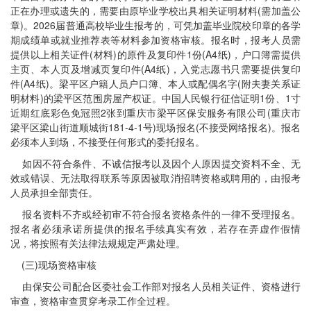
正在办理或遗失的，需要由原毕业学校出具相关证明材料(需加盖公
章)。2026届普通高校毕业生报考的，可凭加盖毕业院校印章的各学
期成绩单或就业推荐表等材料参加资格审核。报名时，报考人员需
提供以上相关证件(材料)的原件及复印件1份(A4纸)，户口簿需提供
主页、本人页及增减页复印件(A4纸)，入党志愿书只需要提供复印
件(A4纸)。梁平区户籍人员户口簿、本人或配偶名字(附夫妻关系证
明材料)的梁平区范围房屋产权证。中国人民银行征信证明1份、1寸
近期红底彩色免冠照2张到重庆市梁平区保安服务有限公司(重庆市
梁平区梁山街道顺城街181-4-1号)现场报名(不接受网络报名)。报名
必须本人到场，不接受任何形式的委托报名。
如因不符合条件、不诚信报考以及因个人原因提交资料不全、无
效或错误、无法取得联系等原因被取消招聘资格或聘用的，由报考
人员承担全部责任。
报名资料不齐或经初审不符合报名资格条件的一律不受理报名。
报名者必须承诺所提供的报名手续真实有效，若存在弄虚作假情
况，将按照有关法律法规规定严肃处理。
(三)现场资格审核
由保安公司配合区委社会工作部对报名人员相关证件、资格进行
审查，资格审查贯穿考录工作全过程。