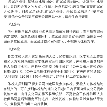
考试总成绩=笔试总成绩×60%+面试成绩×40%。计算考生成绩
时，采取四舍五入的方式，保留小数点后两位;若采用的直接面试的
方式进行，则考试总成绩=面试总成绩。考试总成绩将在“梁平保
安”微信公众号和梁平保安公司网站公布，请考生自行查询。
(八)选岗
考生根据考试总成绩排名从高到低依次进行选岗，直至所有岗位
选定完毕。如遇总成绩相同时，笔试成绩高者优先选岗;如最后一个
岗位遇笔试成绩、面试成绩都相同的情况，全部进入体检程序。
(九)体检
参加体检人选为选定岗位的人员，区委组织部、区委社会工作部
和区人力社保局按规定委托保安公司组织实施，体检费用由参加体
检人员自行承担。体检标准参照《关于修订〈公务员录用体检通用
标准(试行)及〈公务员录用体检操作手册(试行)〉有关内容的通知》
(人社部发〔2016〕140号)等规定，结合社区工作实际执行。
体检人员到梁平保安公司指定医院参加体检。受检人对体检结论
有疑义的，可在接到体检结论通知之日起2日内书面向保安公司提出
复检申请，由保安公司征得区委组织部、区委社会工作部和区人力
社保局同意后到指定医院进行一次性复检，体检结果以复检结果为
准。复检费用由考生自行承担。