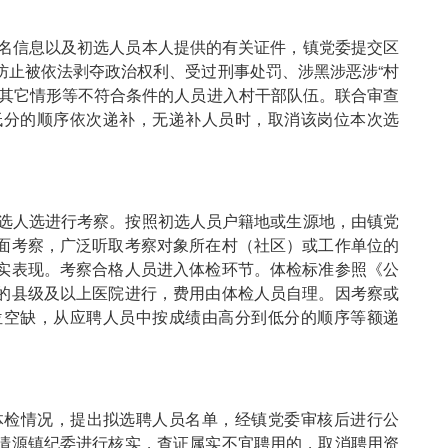
名信息以及初选人员本人提供的有关证件，镇党委提交区
防止被依法剥夺政治权利、受过刑事处罚、涉黑涉恶涉“村
的其它情形等不符合条件的人员进入村干部队伍。联合审查
低分的顺序依次递补，无递补人员时，取消该岗位本次选
选人选进行考察。按照初选人员户籍地或生源地，由镇党
面考察，广泛听取考察对象所在村（社区）或工作单位的
实表现。考察合格人员进入体检环节。体检标准参照《公
的县级及以上医院进行，费用由体检人员自理。因考察或
位空缺，从应聘人员中按成绩由高分到低分的顺序等额递
检情况，提出拟选聘人员名单，经镇党委审核后进行公
清源镇纪委进行核实，查证属实不宜聘用的，取消聘用资