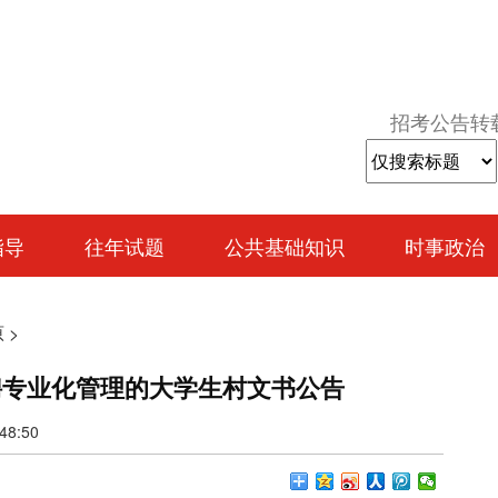
招考公告转
指导
往年试题
公共基础知识
时事政治
原
>
聘专业化管理的大学生村文书公告
8:50