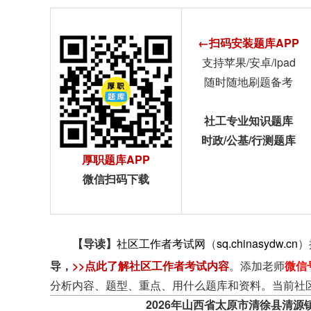
←扫码安装题库APP
支持苹果/安卓/ipad
随时随地刷题备考
社工专业知识题库
时政/公基/行测题库
厚职题库APP
微信扫码下载
【导读】
社区工作者考试网
（
sq.chinasydw.cn
）
导
，
>>点此了解社区工作者考试内容
。添加老师
微信
分析内容、题型、重点、用什么题库和资料。当前社
2026年山西省太原市清徐县清