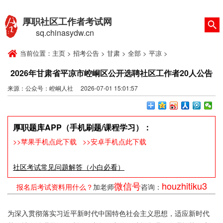
厚职社区工作者考试网
sq.chinasydw.cn
当前位置：
主页
>
招考公告
>
甘肃
>
全部
>
平凉
>
2026年甘肃省平凉市崆峒区公开选聘社区工作者20人公告
来源：公众号：崆峒人社 2026-07-01 15:01:57
厚职题库APP（手机刷题/课程学习）：
>>苹果手机点此下载
>>安卓手机点此下载
社区考试常见问题解答（小白必看）
微信号
houzhitiku3
报名后考试资料用什么？
加老师
咨询：
为深入贯彻落实习近平新时代中国特色社会主义思想，适应新时代