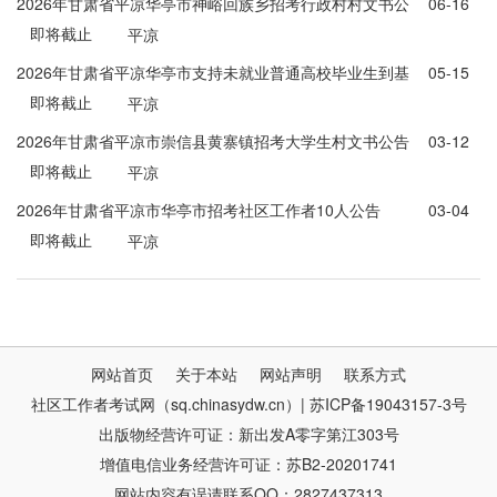
2026年甘肃省平凉华亭市神峪回族乡招考行政村村文书公
06-16
即将截止
告
平凉
2026年甘肃省平凉华亭市支持未就业普通高校毕业生到基
05-15
即将截止
层就业项目公告
平凉
2026年甘肃省平凉市崇信县黄寨镇招考大学生村文书公告
03-12
即将截止
平凉
2026年甘肃省平凉市华亭市招考社区工作者10人公告
03-04
即将截止
平凉
网站首页
关于本站
网站声明
联系方式
社区工作者考试网（sq.chinasydw.cn）| 苏ICP备19043157-3号
出版物经营许可证：新出发A零字第江303号
增值电信业务经营许可证：苏B2-20201741
网站内容有误请联系QQ：2827437313