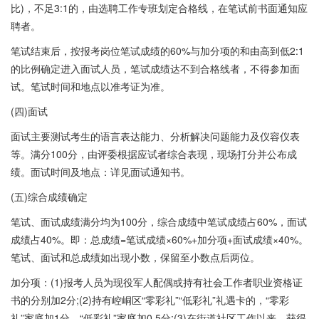
比)，不足3:1的，由选聘工作专班划定合格线，在笔试前书面通知应
聘者。
笔试结束后，按报考岗位笔试成绩的60%与加分项的和由高到低2:1
的比例确定进入面试人员，笔试成绩达不到合格线者，不得参加面
试。笔试时间和地点以准考证为准。
(四)面试
面试主要测试考生的语言表达能力、分析解决问题能力及仪容仪表
等。满分100分，由评委根据应试者综合表现，现场打分并公布成
绩。面试时间及地点：详见面试通知书。
(五)综合成绩确定
笔试、面试成绩满分均为100分，综合成绩中笔试成绩占60%，面试
成绩占40%。即：总成绩=笔试成绩×60%+加分项+面试成绩×40%。
笔试、面试和总成绩如出现小数，保留至小数点后两位。
加分项：(1)报考人员为现役军人配偶或持有社会工作者职业资格证
书的分别加2分;(2)持有崆峒区“零彩礼”“低彩礼”礼遇卡的，“零彩
礼”家庭加1分、“低彩礼”家庭加0.5分;(3)在街道社区工作以来，获得