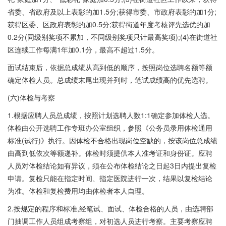
省委、省政府及以上表彰的加1.5分;获得市委、市政府表彰的加1分;
获得区委、区政府表彰的加0.5分;获得街道年度考核评先选优的加
0.2分(同级别奖项不累加，不同级别奖项只计最高奖项);(4)在街道社
区连续工作每满1年加0.1分，最高不超过1.5分。
面试结束后，依据总成绩从高到低的顺序，按照岗位选聘名额等额
确定体检人员。总成绩末尾出现并列时，笔试成绩高的优先选聘。
(六)体检与考察
1.根据应聘人员总成绩，按照计划选聘人数1:1确定参加体检人选。
体检由公开选聘工作专班办公室组织，参照《公务员录用体检通用
标准(试行)》执行。因体检不合格出现岗位空缺的，按该岗位总成绩
由高到低依次等额递补。体检时须提供本人准考证和身份证。应聘
人员对体检结论如有异议，须在公布体检结论之日起3日内提出复检
申请。复检只能在指定时间、指定医院进行一次，结果以复检结论
为准。体检和复检费用均由体检者本人自理。
2.按规定的程序和标准,经笔试、面试、体检合格的人员，由选聘部
门抽调工作人员组成考察组，对初选人员进行考察。主要考察应聘