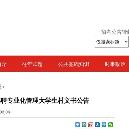
招考公告转
指导
往年试题
公共基础知识
时事政治
威
>
选聘专业化管理大学生村文书公告
3:04