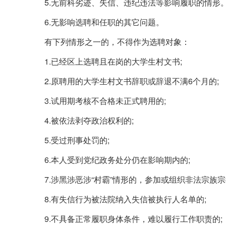
5.无前科劣迹、失信、违纪违法等影响履职的情形
6.无影响选聘和任职的其它问题。
有下列情形之一的，不得作为选聘对象：
1.已经区上选聘且在岗的大学生村文书;
2.原聘用的大学生村文书辞职或辞退不满6个月的;
3.试用期考核不合格未正式聘用的;
4.被依法剥夺政治权利的;
5.受过刑事处罚的;
6.本人受到党纪政务处分仍在影响期内的;
7.涉黑涉恶涉“村霸”情形的，参加或组织非法宗族宗
8.有失信行为被法院纳入失信被执行人名单的;
9.不具备正常履职身体条件，难以履行工作职责的;