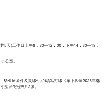
共5天(工作日上午8：30—12：00，下午14：30—18：
作办公室。
毕业证原件及复印件;(2)填写打印《羊下坝镇2026年选
2寸蓝底免冠照片2张。