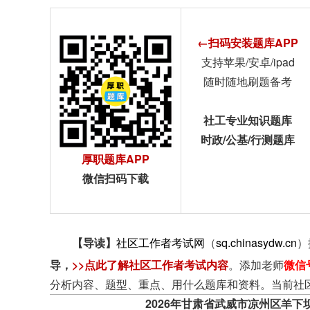
←扫码安装题库APP
支持苹果/安卓/ipad
随时随地刷题备考
社工专业知识题库
时政/公基/行测题库
厚职题库APP
微信扫码下载
【导读】
社区工作者考试网
（
sq.chinasydw.cn
）
导
，
>>点此了解社区工作者考试内容
。添加老师
微信
分析内容、题型、重点、用什么题库和资料。当前社
2026年甘肃省武威市凉州区羊