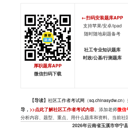
←扫码安装题库APP
支持苹果/安卓/ipad
随时随地刷题备考
社工专业知识题库
时政/公基/行测题库
厚职题库APP
微信扫码下载
【导读】
社区工作者考试网
（
sq.chinasydw.cn
）
导
，
>>点此了解社区工作者考试内容
。添加老师
微信
分析内容、题型、重点、用什么题库和资料。当前社
2026年云南省玉溪市华宁