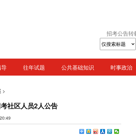
招考公告转
指导
往年试题
公共基础知识
时事政治
溪
>
招考社区人员2人公告
0:49