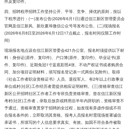
件及复印件。
四、招聘程序招聘工作坚持公开、平等、竞争、择优的原则，按以
下程序进行：(一)发布公告(2026年6月1日)通过信江新区管理委员会
官网及信江新风、新欣夏埠微信公众号等发布公告。(二)现场报名
(2026年6月8日至2026年6月12日17点截止，报名时间仅限工作时
间)
现场报名地点设在信江新区管委会421办公室。报名时须提供以下材
料：身份证(原件、复印件)、户口簿(原件、复印件)、毕业证书(原
件、复印件)、近期免冠1寸蓝底彩照4张、不动产权证书或者购房合
同、加分项目证明材料，填写报名登记表一式两份(见附件)。取得
《社会工作者职业资格证书》人员、退役军人、有2年以上行政事业
单位或村(社区)工作经历者需提供相应证明材料。(三)资格审查信江
新区公开招聘社区工作者工作专班负责资格审查。曾在信江新区报
考村(社区)工作者，录取后放弃或聘用后半年内辞职的，资格审查不
予通过。资格审查贯穿于招聘的全过程，如发现有弄虚作假或不符
合报名条件的，立即取消其资格。报考人员报名时需现场签署诚信
承诺书，所填写的个人信息要求真实、有效。如因不符合条件被取