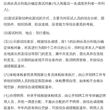
比例从高分到低分确定面试对象(与入闱最后一名成绩并列者一并列
入)。
(2)面试采取结构化面试的方式，主要为对应试人员的综合分析、团
结协作、组织协调、职业道德、应变能力等综合素质的考核。
(3)面试时间、地点：另行通知。
(五)公示面试结束后，根据综合成绩，按1:1的比例从高分到低分确
定体检对象，对其进行为期5个工作日的公示，同时征求本人户籍所
在地派出所及综治等部门的意见，属中共党员的，需出具所在党组
织意见。公示期间如发现不符合条件的，取消聘用资格，并按综合
成绩顺延递补。
(六)体检体检参照录用国家公务员体检标准执行，由公开招聘工作专
班组织招聘人员到指定医院体检，体检费用自理。如体检不合格出
现空缺，则按综合成绩顺延递补。
(七)办理聘用、补录手续根据体检情况，由公开招聘工作专班确定聘
用人员，并统一调度分配，不服从分配的不予聘用，按综合成绩顺
延递补。半年内若有岗位空缺，可按综合成绩顺延递补。聘用人员