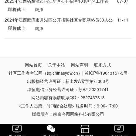
2025年江西省鹰潭市信江新区公开招考10名社区工作者
07-07
即将截止
（网格员）公告
鹰潭
2024年江西鹰潭市月湖区公开招聘社区专职网格员39人公
11-11
即将截止
告
鹰潭
网站首页
关于本站
网站声明
联系方式
社区工作者考试网（sq.chinasydw.cn）| 苏ICP备19043157-3号
出版物经营许可证：新出发A零字第江303号
增值电信业务经营许可证：苏B2-20201741
网站内容有误请联系QQ：2827437313
<工作人员第一时间配合处理> 服务时间：9:00-17:00
版权所有：南京今图网络科技有限公司