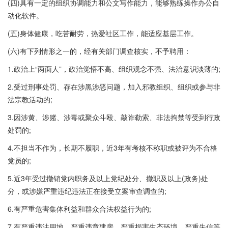
(四)具有一定的组织协调能力和公文写作能力，能够熟练操作办公自
动化软件。
(五)身体健康，吃苦耐劳，热爱社区工作，能适应基层工作。
(六)有下列情形之一的，经有关部门调查核实，不予聘用：
1.政治上“两面人”，政治觉悟不高、组织观念不强、法治意识淡薄的;
2.受过刑事处罚、存在涉黑涉恶问题，加入邪教组织、组织或参与非
法宗教活动的;
3.因涉黄、涉赌、涉毒或聚众斗殴、敲诈勒索、非法拘禁等受到行政
处罚的;
4.不担当不作为，长期不履职，近3年有考核不称职或被评为不合格
党员的;
5.近3年受过撤销党内职务及以上党纪处分、撤职及以上(政务)处
分，或涉嫌严重违纪违法正在接受立案审查调查的;
6.有严重危害集体利益和群众合法权益行为的;
7.有严重违法用地、严重违章建房、严重损害生态环境、严重失信等