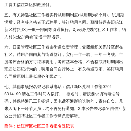
工资由信江新区财政拨付。
五、有关待遇社区工作者实行试用期制度(试用期为2个月)。试用期
满后，经考核合格者正式聘用，签订聘用合同。薪酬待遇参照信江
新区村(社区)一般干部同等待遇执行。对表现优秀的社区工作者，纳
入村(社区)“两委”后备干部培养。
六、日常管理社区工作者由街道负责管理，党团组织关系转至所在
社区。聘用合同由其与街道签订，实行一年一聘、一年一考核。年
度考评合格的方可继续聘用，考评基本合格、不合格或聘用期间出
现违法违纪行为的，聘用合同自行终止，有关待遇取消。签订聘用
合同后原则上最低服务年限2年。
七、其他事项报名登记联系电话：信江新区党群工作部0701-
6314190.请在工作时间内拨打。1.报名时，请按要求填写电话号
码，并保持通讯工具畅通，因电话不通影响选聘的，责任自负。凡
未入闱下一环节人员，均不再另行通知。2.本公告未尽事宜由信江新
区公开招聘社区工作者工作专班负责解释。
附件：信江新区社区工作者报名登记表