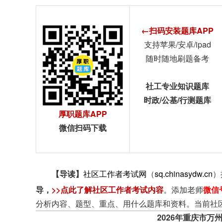
←扫码安装题库APP
支持苹果/安卓/ipad
随时随地刷题备考
社工专业知识题库
时政/公基/行测题库
厚职题库APP
微信扫码下载
【导读】
社区工作者考试网
（
sq.chinasydw.cn
）
导
，
>>点此了解社区工作者考试内容
。添加老师
微信
分析内容、题型、重点、用什么题库和资料。当前社
2026年重庆市万