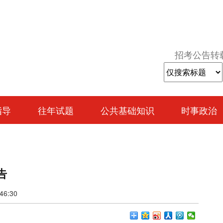
招考公告转
指导
往年试题
公共基础知识
时事政治
告
6:30