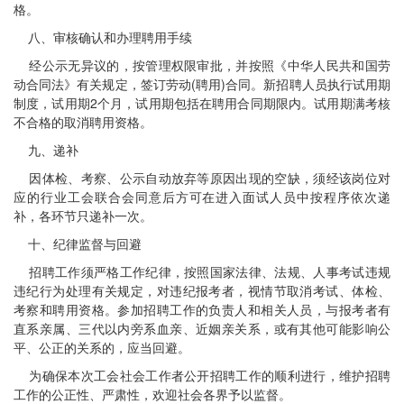
格。
八、审核确认和办理聘用手续
经公示无异议的，按管理权限审批，并按照《中华人民共和国劳
动合同法》有关规定，签订劳动(聘用)合同。新招聘人员执行试用期
制度，试用期2个月，试用期包括在聘用合同期限内。试用期满考核
不合格的取消聘用资格。
九、递补
因体检、考察、公示自动放弃等原因出现的空缺，须经该岗位对
应的行业工会联合会同意后方可在进入面试人员中按程序依次递
补，各环节只递补一次。
十、纪律监督与回避
招聘工作须严格工作纪律，按照国家法律、法规、人事考试违规
违纪行为处理有关规定，对违纪报考者，视情节取消考试、体检、
考察和聘用资格。参加招聘工作的负责人和相关人员，与报考者有
直系亲属、三代以内旁系血亲、近姻亲关系，或有其他可能影响公
平、公正的关系的，应当回避。
为确保本次工会社会工作者公开招聘工作的顺利进行，维护招聘
工作的公正性、严肃性，欢迎社会各界予以监督。