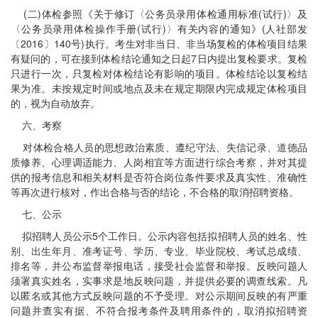
(二)体检参照《关于修订〈公务员录用体检通用标准(试行)〉及
〈公务员录用体检操作手册(试行)〉有关内容的通知》(人社部发
〔2016〕140号)执行。考生对非当日、非当场复检的体检项目结果
有疑问的，可在接到体检结论通知之日起7日内提出复检要求。复检
只进行一次，只复检对体检结论有影响的项目。体检结论以复检结
果为准。未按规定时间或地点及未在规定期限内完成规定体检项目
的，视为自动放弃。
六、考察
对体检合格人员的思想政治素质、遵纪守法、失信记录、道德品
质修养、心理调适能力、人岗相宜等方面进行综合考察，并对其提
供的报考信息和相关材料是否符合岗位条件要求及真实性、准确性
等再次进行核对，作出合格与否的结论，不合格的取消招聘资格。
七、公示
拟招聘人员公示5个工作日。公示内容包括拟招聘人员的姓名、性
别、出生年月、准考证号、学历、专业、毕业院校、考试总成绩、
排名等，并公布监督举报电话，接受社会监督和举报。反映问题人
须署真实姓名，实事求是地反映问题，并提供必要的调查线索。凡
以匿名或其他方式反映问题的不予受理。对公示期间反映的有严重
问题并查实有据、不符合报考条件及聘用条件的，取消拟招聘资