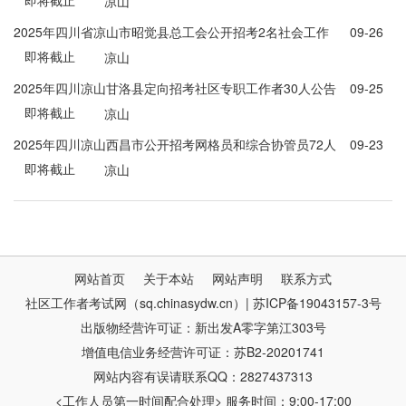
即将截止
41人公告
凉山
2025年四川省凉山市昭觉县总工会公开招考2名社会工作
09-26
即将截止
者公告
凉山
2025年四川凉山甘洛县定向招考社区专职工作者30人公告
09-25
即将截止
凉山
2025年四川凉山西昌市公开招考网格员和综合协管员72人
09-23
即将截止
公告
凉山
网站首页
关于本站
网站声明
联系方式
社区工作者考试网（sq.chinasydw.cn）| 苏ICP备19043157-3号
出版物经营许可证：新出发A零字第江303号
增值电信业务经营许可证：苏B2-20201741
网站内容有误请联系QQ：2827437313
<工作人员第一时间配合处理> 服务时间：9:00-17:00