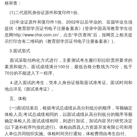
格审查：
(1)二代居民身份证原件和复印件1份。
(2)毕业证原件和复印件1份。2002年以后毕业的、应届毕业生须
提供《教育部学历证书电子注册备案表》(登录中国高等教育学生信
息网http://www.chsi.com.cn/，点击“学历查询”后，按网页上相关提
示打印含有二维码的《教育部学历证书电子注册备案表》)。
3.面试形式
面试采取结构化方式进行，主要测试考生履行职位职责所要求的
素质和能力。面试成绩满分100分，最低合格分数线为70分，低于
70分的不能进入下一程序。
4.进入面试的考生，凭本人身份证领取面试准考证。面试时间和
地点详见《面试准考证》。
五、体检
(一)面试结束后，根据考试总成绩从高分到低分的顺序，等额确定
体检人员;考试总成绩相同的，以面试成绩从高分到低分的顺序等额
确定体检人员;面试成绩相同，则进行加试，加试内容另行研究决定
(以下递补程序均按此进行)。体检由西昌人力资源开发有限公司和用
人单位共同组织实施。体检时间另行通知，体检费用由考生自付。