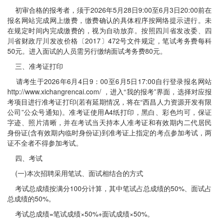
初审合格的报考者，须于2026年5月28日9:00至6月3日20:00前在
报名网站完成网上缴费，缴费确认的具体程序按网络提示进行。未
在规定时间内完成缴费的，视为自动放弃。按照四川省发改委、四
川省财政厅川发改价格〔2017〕472号文件规定，笔试考务费每科
50元。进入面试的人员需另行缴纳面试考务费80元。
三、准考证打印
请考生于2026年6月4日9：00至6月5日17:00自行登录报名网站
http://www.xichangrencai.com/ ，进入“我的报考”界面，选择对应报
考项目进行准考证打印(若有延期情况，将在“西昌人力资源开发有限
公司”公众号通知)。准考证使用A4纸打印，黑白、彩色均可，保证
字迹、照片清晰，并在考试当天持本人准考证和有效期内二代居民
身份证(含有效期内临时身份证)到准考证上指定的考点参加考试，两
证不全者不得参加考试。
四、考试
(一)本次招聘采用笔试、面试相结合的方式
考试总成绩按满分100分计算，其中笔试占总成绩的50%、面试占
总成绩的50%。
考试总成绩=笔试成绩×50%+面试成绩×50%。