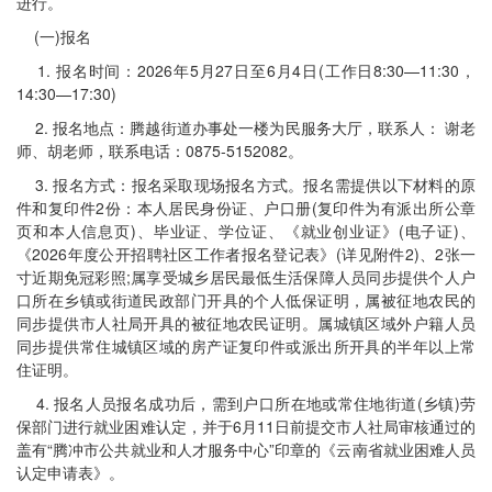
进行。
(一)报名
1. 报名时间：2026年5月27日至6月4日(工作日8:30—11:30，
14:30—17:30)
2. 报名地点：腾越街道办事处一楼为民服务大厅，联系人： 谢老
师、胡老师，联系电话：0875-5152082。
3. 报名方式：报名采取现场报名方式。报名需提供以下材料的原
件和复印件2份：本人居民身份证、户口册(复印件为有派出所公章
页和本人信息页)、毕业证、学位证、《就业创业证》(电子证)、
《2026年度公开招聘社区工作者报名登记表》(详见附件2)、2张一
寸近期免冠彩照;属享受城乡居民最低生活保障人员同步提供个人户
口所在乡镇或街道民政部门开具的个人低保证明，属被征地农民的
同步提供市人社局开具的被征地农民证明。属城镇区域外户籍人员
同步提供常住城镇区域的房产证复印件或派出所开具的半年以上常
住证明。
4. 报名人员报名成功后，需到户口所在地或常住地街道(乡镇)劳
保部门进行就业困难认定，并于6月11日前提交市人社局审核通过的
盖有“腾冲市公共就业和人才服务中心”印章的《云南省就业困难人员
认定申请表》。