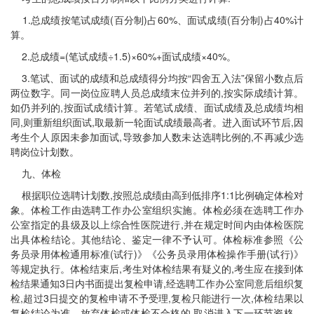
1.总成绩按笔试成绩(百分制)占60%、面试成绩(百分制)占40%计
算。
2.总成绩=(笔试成绩÷1.5)×60%+面试成绩×40%。
3.笔试、面试的成绩和总成绩得分均按“四舍五入法”保留小数点后
两位数字。同一岗位应聘人员总成绩末位并列的,按实际成绩计算。
如仍并列的,按面试成绩计算。若笔试成绩、面试成绩及总成绩均相
同,则重新组织面试,取最新一轮面试成绩最高者。进入面试环节后,因
考生个人原因未参加面试,导致参加人数未达选聘比例的,不再减少选
聘岗位计划数。
九、体检
根据职位选聘计划数,按照总成绩由高到低排序1:1比例确定体检对
象。体检工作由选聘工作办公室组织实施。体检必须在选聘工作办
公室指定的县级及以上综合性医院进行,并在规定时间内由体检医院
出具体检结论。其他结论、鉴定一律不予认可。体检标准参照《公
务员录用体检通用标准(试行)》《公务员录用体检操作手册(试行)》
等规定执行。体检结束后,考生对体检结果有疑义的,考生应在接到体
检结果通知3日内书面提出复检申请,经选聘工作办公室同意后组织复
检,超过3日提交的复检申请不予受理,复检只能进行一次,体检结果以
复检结论为准。放弃体检或体检不合格的,取消进入下一环节资格。