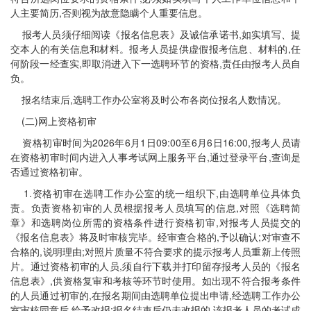
人主要简历,否则视为故意隐瞒个人重要信息。
报考人员须仔细阅读《报名信息表》及诚信承诺书,如实填写、提
交本人的有关信息和材料。报考人员提供虚假报考信息、材料的,任
何阶段一经查实,即取消进入下一选聘环节的资格,责任由报考人员自
负。
报名结束后,选聘工作办公室将及时公布各岗位报名人数情况。
(二)网上资格初审
资格初审时间为2026年6月1日09:00至6月6日16:00,报考人员请
在资格初审时间内进入人事考试网上服务平台,通过登录平台,查询是
否通过资格初审。
1.资格初审在选聘工作办公室的统一组织下,由选聘单位具体负
责。负责资格初审的人员根据报考人员填写的信息,对照《选聘简
章》和选聘岗位所需的资格条件进行资格初审,对报考人员提交的
《报名信息表》将及时审核完毕。经审查合格的,予以确认;对审查不
合格的,说明理由;对照片质量不符合要求的提示报考人员重新上传照
片。通过资格初审的人员,须自行下载并打印留存报考人员的《报名
信息表》,供资格复审和考核等环节时使用。如出现不符合报考条件
的人员通过初审的,在报名期间由选聘单位提出申请,经选聘工作办公
室审核同意后,给予改报;报名结束后仍未改报的,该报考人员的考试成