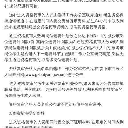
补,递补只进行两轮。
递补进入资格复审的人员由选聘工作办公室联系通知,考生务必保
持通讯畅通,并在规定时间内提交资格复审资料,超过24小时未联系到
或未按规定时间提交资格复审资料的,取消其资格复审资格。
通过资格复审人数与岗位选聘计划数之比达不到3︰1的,减少该岗
位选聘计划数(例:某岗位选聘计划数为2,通过资格复审人数4或5,则
该岗位选聘计划数减少为1,依此类推),减少后仍达不到3:1的,报考该
岗位考生是否进入下一选聘环节,由选聘工作办公室研究确定;岗位无
考生通过资格复审的,取消该岗位选聘计划。
资格复审合格人员名单由选聘工作办公室核准后,在“贵阳市白云区
人民政府网(www.gzbaiyun.gov.cn)”进行公告。
进入资格复审的考生须关注复审相关公告,如因未阅读公告或错填
联系电话、关闭电话、更换电话号码等导致无法联系未参加复审的,
后果由考生本人承担。
资格复审合格人员名单公布后不再进行资格复审递补。
3.资格复审提交资料
进入资格复审的人员须同时提交以下证明材料,在规定的时间内到
指定地点进行现场资格复审: