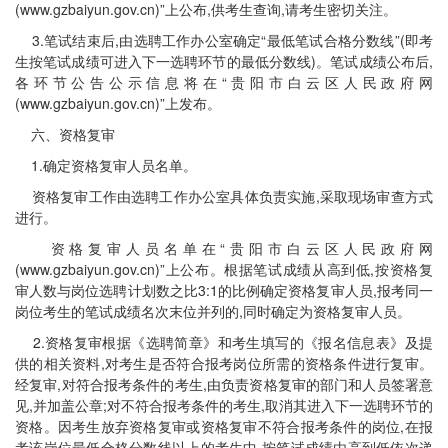
(www.gzbaiyun.gov.cn)”上公布,供考生查询,请考生密切关注。
3.笔试结束后,由选聘工作办公室确定“最低笔试合格分数线”(即考
生按笔试成绩可进入下一选聘环节的最低分数线)。笔试成绩公布后,
各环节公告公示信息将在“贵阳市白云区人民政府网
(www.gzbaiyun.gov.cn)”上发布。
六、资格复审
1.确定资格复审人员名单。
资格复审工作由选聘工作办公室具体负责实施,采取现场审查方式
进行。
资格复审人员名单在“贵阳市白云区人民政府网
(www.gzbaiyun.gov.cn)”上公布。根据笔试成绩从高到低,按资格复
审人数与岗位选聘计划数之比3:1的比例确定资格复审人员,报考同一
岗位考生的笔试成绩名次末位并列的,同时确定为资格复审人员。
2.资格复审根据《选聘简章》和考生填写的《报名信息表》及提
供的相关资料,对考生是否符合报考岗位所需的资格条件进行复审。
经复审,对符合报考条件的考生,由负责资格复审的部门和人员签署意
见,并加盖公章;对不符合报考条件的考生,取消其进入下一选聘环节的
资格。因考生放弃资格复审或资格复审不符合报考条件的岗位,在报
考该岗位最低合格分数线以上的考生中,按笔试成绩由高到低依次递