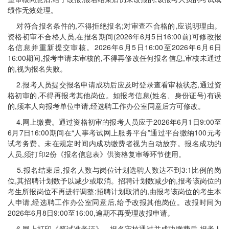
绩作无效处理。
对符合报名条件的,不得拒绝报名;对审查不合格的,应说明理由。
资格初审不合格人员,在报名期间(2026年6月5日16:00前)可修改报
名信息并重新提交审核。2026年6月5日16:00至2026年6月6日
16:00期间,报考申请未审核的,不得再修改任何报名信息,审核未通过
的,视为报名失败。
2.报考人员提交报名申请成功后应及时登录查看审核状态,通过资
格初审的,不得再报考其他岗位。如报考信息(姓名、身份证号)有误
的,须本人向报考单位申请,经选聘工作办公室同意后方可修改。
4.网上缴费。通过资格初审的报考人员应于2026年6月1日9:00至
6月7日16:00期间在“人事考试网上服务平台”通过平台缴纳100元考
试考务费。未在规定时间内成功缴费者视为自动放弃。报名成功的
人员,须打印2份《报名信息表》供资格复审等环节使用。
5.报名结束后,报名人数与岗位计划选聘人数达不到3:1比例的岗
位,其招聘计划数予以减少或取消。招聘计划数减少的,报考该岗位的
考生所报岗位不再进行调整;招聘计划取消的,由报考该岗位的考生本
人申请,经选聘工作办公室同意后,给予改报其他岗位。改报时间为
2026年6月8日9:00至16:00,逾期不再受理改报申请。
6.网上打印《笔试准考证》。报名审核通过并成功缴费后,报考人