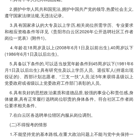
2.拥护中华人民共和国宪法,拥护中国共产党的领导,热爱社会主义,
遵守国家法律法规,无违法记录。
3.具有国家承认的大专及以上学历,相关岗位所需学历、专业要求
和相应资格条件等详见《贵阳市白云区2026年公开选聘社区工作者
岗位一览表》(附件1)。
4.年龄在18周岁及以上(2008年6月1日及以前出生),40周岁以下
(1986年6月1日及以后出生)。
5.具备以下条件的,可以适当放宽年龄条件到45周岁以下(1981年6
月1日及以后出生):具有研究生及以上学历人员、退役军人(持退出现
役证的)、西部计划志愿者、“三支一扶”人员;近5年来获得县级以上
党委政府或省级以上党委政府工作部门表彰的人员。
6.具有良好的思想政治素质和道德品质,较强的事业心和责任感,身
体健康,具有正常履行选聘岗位职责的身体条件。符合社区工作者岗
位要求相关条件。
7.在白云区各选聘单位辖区内服从岗位调剂。
(二)不得报考的情形
1.不能坚持党的基本路线,在重大政治问题上不能与党中央保持一