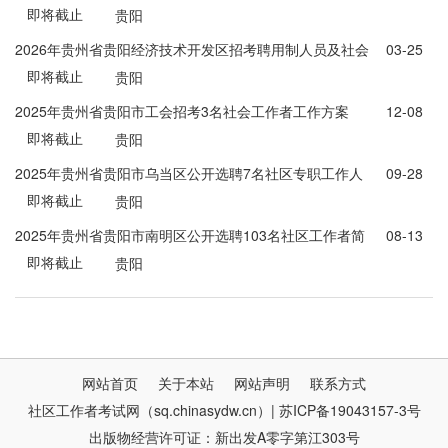
即将截止
贵阳
2026年贵州省贵阳经济技术开发区招考聘用制人员及社会
03-25
即将截止
化工作者20人公告
贵阳
2025年贵州省贵阳市工会招考3名社会工作者工作方案
12-08
即将截止
贵阳
2025年贵州省贵阳市乌当区公开选聘7名社区专职工作人
09-28
即将截止
员(五岗)简章
贵阳
2025年贵州省贵阳市南明区公开选聘103名社区工作者简
08-13
即将截止
章
贵阳
网站首页
关于本站
网站声明
联系方式
社区工作者考试网（sq.chinasydw.cn）| 苏ICP备19043157-3号
出版物经营许可证：新出发A零字第江303号