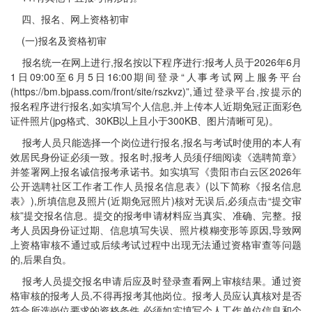
四、报名、网上资格初审
(一)报名及资格初审
报名统一在网上进行,报名按以下程序进行:报考人员于2026年6月
1日09:00至6月5日16:00期间登录“人事考试网上服务平台
(https://bm.bjpass.com/front/site/rszkvz)”,通过登录平台,按提示的
报名程序进行报名,如实填写个人信息,并上传本人近期免冠正面彩色
证件照片(jpg格式、30KB以上且小于300KB、图片清晰可见)。
报考人员只能选择一个岗位进行报名,报名与考试时使用的本人有
效居民身份证必须一致。报名时,报考人员须仔细阅读《选聘简章》
并签署网上报名诚信报考承诺书。如实填写《贵阳市白云区2026年
公开选聘社区工作者工作人员报名信息表》(以下简称《报名信息
表》),所填信息及照片(近期免冠照片)核对无误后,必须点击“提交审
核”提交报名信息。提交的报考申请材料应当真实、准确、完整。报
考人员因身份证过期、信息填写失误、照片模糊变形等原因,导致网
上资格审核不通过或后续考试过程中出现无法通过资格审查等问题
的,后果自负。
报考人员提交报名申请后应及时登录查看网上审核结果。通过资
格审核的报考人员,不得再报考其他岗位。报考人员应认真核对是否
符合所选岗位要求的资格条件,必须如实填写个人工作单位信息和个