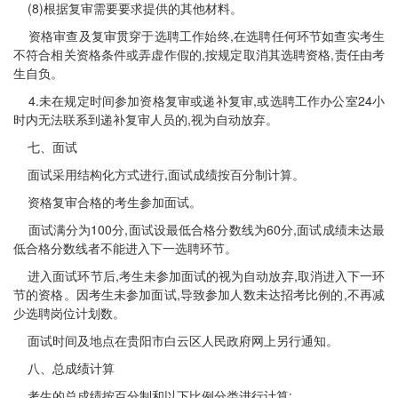
(8)根据复审需要要求提供的其他材料。
资格审查及复审贯穿于选聘工作始终,在选聘任何环节如查实考生
不符合相关资格条件或弄虚作假的,按规定取消其选聘资格,责任由考
生自负。
4.未在规定时间参加资格复审或递补复审,或选聘工作办公室24小
时内无法联系到递补复审人员的,视为自动放弃。
七、面试
面试采用结构化方式进行,面试成绩按百分制计算。
资格复审合格的考生参加面试。
面试满分为100分,面试设最低合格分数线为60分,面试成绩未达最
低合格分数线者不能进入下一选聘环节。
进入面试环节后,考生未参加面试的视为自动放弃,取消进入下一环
节的资格。因考生未参加面试,导致参加人数未达招考比例的,不再减
少选聘岗位计划数。
面试时间及地点在贵阳市白云区人民政府网上另行通知。
八、总成绩计算
考生的总成绩按百分制和以下比例分类进行计算: