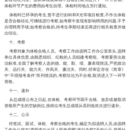
体检环节产生的费用由考生自理。体检时间地点另行通知。
体检时已怀孕的考生,暂不进行妇科和X光等项目检查,不作出体检
是否合格结论,可继续进行考察,如考察中发现有影响聘用的问题,不予
办理聘用手续;如考察合格的,待考生孕期结束后再进行相关检查并做
出结论。
十、考察
考察对象为体检合格人员。考察工作由选聘工作办公室牵头,选聘
单位具体负责,由熟悉组织、纪检的人员组建考察组。考察要突出政
治标准,全面了解考察人选的德、能、勤、绩、廉表现情况,严把政治
关、品行关、能力关、作风关、廉洁关。同时,经审定存在《简章》
中“不得报考条件”所列情况的,考察结论为不合格,取消进入下一环节
资格。
十一、递补
从总成绩公布之日起,在体检、考察环节因不合格、放弃或被取消
资格所产生的空缺岗位,按岗位考生总成绩从高到低依次进行递补。
十二、公示
经笔试、面试、体检、考察合格的考生,确定为拟选聘人员,由选聘
工作办公室在“贵阳市白云区人民政府网”进行为期7天的公示,接受社