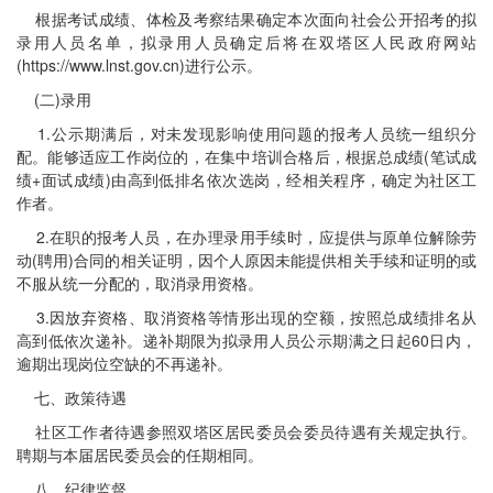
根据考试成绩、体检及考察结果确定本次面向社会公开招考的拟
录用人员名单，拟录用人员确定后将在双塔区人民政府网站
(https://www.lnst.gov.cn)进行公示。
(二)录用
1.公示期满后，对未发现影响使用问题的报考人员统一组织分
配。能够适应工作岗位的，在集中培训合格后，根据总成绩(笔试成
绩+面试成绩)由高到低排名依次选岗，经相关程序，确定为社区工
作者。
2.在职的报考人员，在办理录用手续时，应提供与原单位解除劳
动(聘用)合同的相关证明，因个人原因未能提供相关手续和证明的或
不服从统一分配的，取消录用资格。
3.因放弃资格、取消资格等情形出现的空额，按照总成绩排名从
高到低依次递补。递补期限为拟录用人员公示期满之日起60日内，
逾期出现岗位空缺的不再递补。
七、政策待遇
社区工作者待遇参照双塔区居民委员会委员待遇有关规定执行。
聘期与本届居民委员会的任期相同。
八、纪律监督