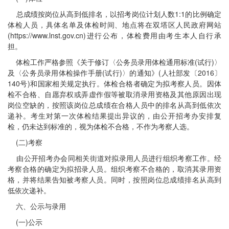
总成绩按岗位从高到低排名，以招考岗位计划人数1:1的比例确定
体检人员，具体名单及体检时间、地点将在双塔区人民政府网站
(https://www.lnst.gov.cn)进行公布，体检费用由考生本人自行承
担。
体检工作严格参照《关于修订〈公务员录用体检通用标准(试行)〉
及〈公务员录用体检操作手册(试行)〉的通知》(人社部发〔2016〕
140号)和国家相关规定执行。体检合格者确定为拟考察人员。因体
检不合格、自愿弃权或弄虚作假等被取消录用资格及其他原因出现
岗位空缺的，按照该岗位总成绩在合格人员中的排名从高到低依次
递补。考生对第一次体检结果提出异议的，由公开招考办安排复
检，仍未达到标准的，视为体检不合格，不作为考察人选。
(二)考察
由公开招考办会同相关街道对拟录用人员进行组织考察工作。经
考察合格的确定为拟招录人员。组织考察不合格的，取消其录用资
格，并将结果告知被考察人员。同时，按照岗位总成绩排名从高到
低依次递补。
六、公示与录用
(一)公示