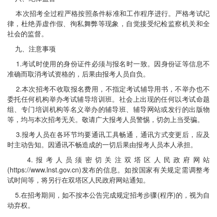
本次招考全过程严格按照条件标准和工作程序进行。严格考试纪
律，杜绝弄虚作假、徇私舞弊等现象，自觉接受纪检监察机关和全
社会的监督。
九、注意事项
1.考试时使用的身份证件必须与报名时一致。因身份证等信息不
准确而取消考试资格的，后果由报考人员自负。
2.本次招考不收取报名费用，不指定考试辅导用书，不举办也不
委托任何机构举办考试辅导培训班。社会上出现的任何以考试命题
组、专门培训机构等名义举办的辅导班、辅导网站或发行的出版物
等，均与本次招考无关。敬请广大报考人员警惕，切勿上当受骗。
3.报考人员在各环节均要通讯工具畅通，通讯方式变更后，应及
时主动告知。因通讯不畅造成的一切后果由报考人员本人承担。
4.报考人员须密切关注双塔区人民政府网站
(https://www.lnst.gov.cn)发布的信息。如按国家有关规定需调整考
试时间等，将另行在双塔区人民政府网站通知。
5.在招考期间，如不按本公告完成规定招考步骤(程序)的，视为自
动弃权。