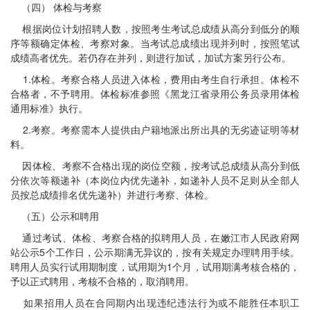
（四） 体检与考察
根据岗位计划招聘人数，按照考生考试总成绩从高分到低分的顺
序等额确定体检、考察对象。当考试总成绩出现并列时，按照笔试
成绩高者优先。若仍存在并列，则进行加试，加试方案另行公布。
1.体检。考察合格人员进入体检，费用由考生自行承担。体检不
合格者，不予聘用。体检标准参照《黑龙江省录用公务员录用体检
通用标准》执行。
2.考察。考察需本人提供由户籍地派出所出具的无劣迹证明等材
料。
因体检、考察不合格出现的岗位空额，按考试总成绩从高分到低
分依次等额递补（本岗位内优先递补，如递补人员不足则从全部人
员按总成绩排名优先递补）并进行考察、体检。
（五）公示和聘用
通过考试、体检、考察合格的拟聘用人员，在嫩江市人民政府网
站公示5个工作日，公示期满无异议的，按有关规定办理聘用手续。
聘用人员实行试用期制度，试用期为1个月，试用期满考核合格的，
予以正式聘用，考核不合格的，取消聘用。
如果招用人员在合同期内出现违纪违法行为或不能胜任本职工