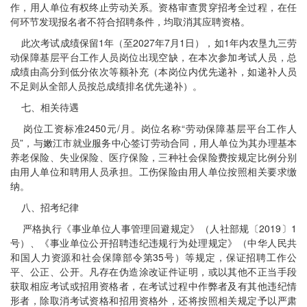
作，用人单位有权终止劳动关系。资格审查贯穿招考全过程，在任
何环节发现报名者不符合招聘条件，均取消其应聘资格。
此次考试成绩保留1年（至2027年7月1日），如1年内农垦九三劳
动保障基层平台工作人员岗位出现空缺，在本次参加考试人员，总
成绩由高分到低分依次等额补充（本岗位内优先递补，如递补人员
不足则从全部人员按总成绩排名优先递补）。
七、相关待遇
岗位工资标准2450元/月。岗位名称“劳动保障基层平台工作人
员”，与嫩江市就业服务中心签订劳动合同，用人单位为其办理基本
养老保险、失业保险、医疗保险，三种社会保险费按规定比例分别
由用人单位和聘用人员承担。工伤保险由用人单位按照相关要求缴
纳。
八、招考纪律
严格执行《事业单位人事管理回避规定》（人社部规〔2019〕1
号）、《事业单位公开招聘违纪违规行为处理规定》（中华人民共
和国人力资源和社会保障部令第35号）等规定，保证招聘工作公
平、公正、公开。凡存在伪造涂改证件证明，或以其他不正当手段
获取相应考试或招用资格者，在考试过程中作弊者及有其他违纪情
形者，除取消考试资格和招用资格外，还将按照相关规定予以严肃