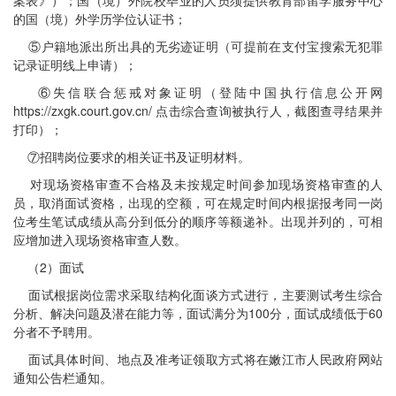
案表》）；国（境）外院校毕业的人员须提供教育部留学服务中心
的国（境）外学历学位认证书；
⑤户籍地派出所出具的无劣迹证明（可提前在支付宝搜索无犯罪
记录证明线上申请）；
⑥失信联合惩戒对象证明（登陆中国执行信息公开网
https://zxgk.court.gov.cn/ 点击综合查询被执行人，截图查寻结果并
打印）；
⑦招聘岗位要求的相关证书及证明材料。
对现场资格审查不合格及未按规定时间参加现场资格审查的人
员，取消面试资格，出现的空额，可在规定时间内根据报考同一岗
位考生笔试成绩从高分到低分的顺序等额递补。出现并列的，可相
应增加进入现场资格审查人数。
（2）面试
面试根据岗位需求采取结构化面谈方式进行，主要测试考生综合
分析、解决问题及潜在能力等，面试满分为100分，面试成绩低于60
分者不予聘用。
面试具体时间、地点及准考证领取方式将在嫩江市人民政府网站
通知公告栏通知。