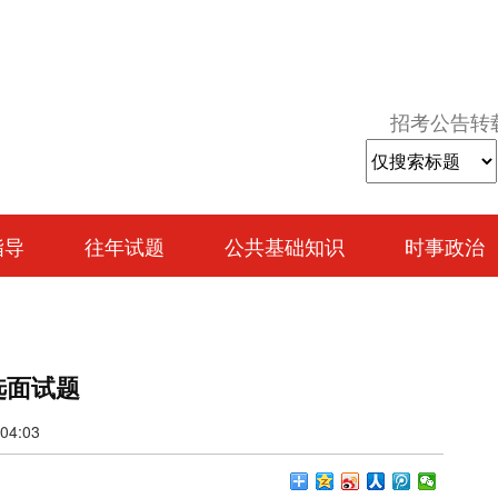
招考公告转
指导
往年试题
公共基础知识
时事政治
选面试题
4:03