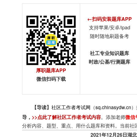
←扫码安装题库APP
支持苹果/安卓/ipad
随时随地刷题备考
社工专业知识题库
时政/公基/行测题库
厚职题库APP
微信扫码下载
【导读】
社区工作者考试网
（
sq.chinasydw.cn
）
导
，
>>点此了解社区工作者考试内容
。添加老师
微信
分析内容、题型、重点、用什么题库和资料。当前社
2021年12月26日